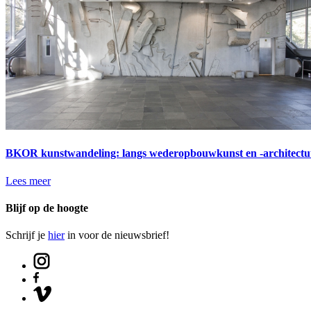
BKOR kunstwandeling: langs wederopbouwkunst en -architectu
Lees meer
Blijf op de hoogte
Schrijf je
hier
in voor de nieuwsbrief!