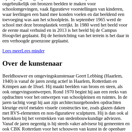
ongebruikelijk om bronzen beelden te maken voor
schoolomgevingen, vaak figuratieve voorstellingen van kinderen,
waar leerlingen een band mee konden voelen en dat beeldend een
toevoeging was aan het schoolplein. In september 1965 werd de
school met deze bronsplastiek verrijkt. In 1980 werd het beeld voor
de eerste maal verhuisd en in 2013 is het beeld bij de Campus
Hoogvliet geplaatst. Bij de herinrichting van het terrein is het daar in
een verhoogde groenzone geplaatst.
Lees meer
Lees minder
Over de kunstenaar
Beeldhouwer en omgevingskunstenaar Geert Lebbing (Haarlem,
1940) is vanaf de jaren zestig actief in Haarlem, Rotterdam en
Krimpen aan de IJssel. Hij maakt beelden van brons en steen, als
ook omgevingsontwerpen. Rond 1970 begint hij aan een reeks van
opdrachten voor het ontwerpen van schoolpleinen en ruimtes. In de
jaren tachtig voegt hij aan zijn architectuurgebonden opdrachten
kleurige en/of metalen visuele constructies toe, zoals glazen daken
met RVS-elementen en non-figuratieve sculpturen. Hij is dan ook al
betrokken bij het verstrekken van stedenbouwkundige adviezen.
Vanaf de jaren negentig is hij steeds vaker adviseur bij gemeenten en
ook CBK Rotterdam voor het schouwen van kunst in de openbare