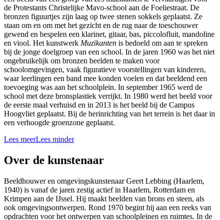
de Protestants Christelijke Mavo-school aan de Foeliestraat. De
bronzen figuurtjes zijn laag op twee stenen sokkels geplaatst. Ze
staan om en om met het gezicht en de rug naar de toeschouwer
gewend en bespelen een klarinet, gitaar, bas, piccolofluit, mandoline
en viool. Het kunstwerk
Muzikanten
is bedoeld om aan te spreken
bij de jonge doelgroep van een school. In de jaren 1960 was het niet
ongebruikelijk om bronzen beelden te maken voor
schoolomgevingen, vaak figuratieve voorstellingen van kinderen,
waar leerlingen een band mee konden voelen en dat beeldend een
toevoeging was aan het schoolplein. In september 1965 werd de
school met deze bronsplastiek verrijkt. In 1980 werd het beeld voor
de eerste maal verhuisd en in 2013 is het beeld bij de Campus
Hoogvliet geplaatst. Bij de herinrichting van het terrein is het daar in
een verhoogde groenzone geplaatst.
Lees meer
Lees minder
Over de kunstenaar
Beeldhouwer en omgevingskunstenaar Geert Lebbing (Haarlem,
1940) is vanaf de jaren zestig actief in Haarlem, Rotterdam en
Krimpen aan de IJssel. Hij maakt beelden van brons en steen, als
ook omgevingsontwerpen. Rond 1970 begint hij aan een reeks van
opdrachten voor het ontwerpen van schoolpleinen en ruimtes. In de