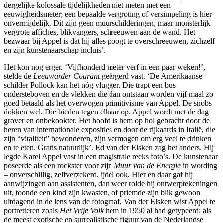
dergelijke kolossale tijdelijkheden niet meten met een
eeuwigheidsmeter; een bepaalde vergroting of versimpeling is hier
onvermijdelijk. Dit zijn geen muurschilderingen, maar monsterlijk
vergrote affiches, blikvangers, schreeuwen aan de wand. Het
bezwaar bij Appel is dat hij alles poogt te overschreeuwen, zichzelf
en zijn kunstenaarschap incluis’.
Het kon nog erger. ‘Vijfhonderd meter verf in een paar weken!’,
stelde de
Leeuwarder Courant
geërgerd vast. ‘De Amerikaanse
schilder Pollock kan het nóg vlugger. Die trapt een bus
ondersteboven en de vlekken die dan ontstaan worden vijf maal zo
goed betaald als het overwogen primitivisme van Appel. De snobs
dokken wel. Die bieden tegen elkaar op. Appel wordt met de dag
grover en onbekookter. Het hoofd is hem op hol gebracht door de
heren van internationale exposities en door de rijkaards in Italië, die
zijn “vitaliteit” bewonderen, zijn vermogen om erg veel te drinken
en te eten. Gratis natuurlijk’. Ed van der Elsken zag het anders. Hij
legde Karel Appel vast in een magistrale reeks foto’s. De kunstenaar
poseerde als een rockster voor zijn
Muur van de Energie
in wording
– onverschillig, zelfverzekerd, ijdel ook. Hier en daar gaf hij
aanwijzingen aan assistenten, dan weer rolde hij ontwerptekeningen
uit, toonde een kind zijn kwasten, of priemde zijn blik gewoon
uitdagend in de lens van de fotograaf. Van der Elsken wist Appel te
portretteren zoals
Het Vrije Volk
hem in 1950 al had getypeerd: als
de meest exotische en surrealistische figuur van de Nederlandse