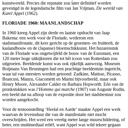
kunstwereld. Precies die reputatie zou later definitief worden
gevestigd in de legendarische film van Jan Vrijman,
De wereld van
Karel Appel
(1962).
FLORIADE 1960: MAANLANDSCHAP
In 1960 kreeg Appel zijn derde en laatste opdracht van Jaap
Bakema: een werk voor de Floriade, wederom een
stadsmanifestatie, dit keer gericht op de groenten- en fruitteelt, de
kaslandbouw en de (Japanse) bloemschikkunst. Het huzarenstuk
van de Floriade was ongetwijfeld de bouw van de Euromast, een
120 meter hoge uitkijktoren die tot hét icoon van Rotterdam zou
uitgroeien. Beeldende kunst was ook rijkelijk aanwezig. Museum
Boijmans Van Beuningen had een prachtige beeldentuin ingericht,
waar tal van meesters werden getoond: Zadkine, Matisse, Picasso,
Brancusi, Manzu, Giacometti en Marini bijvoorbeeld, maar ook
Henry Moore, Alexander Calder en Barbara Hepworth. Eén van de
pronkstukken was
l’Homme qui marche
(1907) van Auguste Rodin,
een beeld dat na afloop van de expositie door het stadsbestuur zou
worden aangekocht.
Voor de tentoonstelling ‘Heelal en Aarde’ maakte Appel een werk
waarvan de levensduur die van de manifestatie niet mocht
overschrijden. Het werd een veertig meter lange muurschildering, of
beter, een multimediaal reliëf, want Appel was wild tekeer gegaan