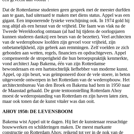
Dat de Rotterdamse studenten geen gesprek met de meester durfden
aan te gaan, had uiteraard te maken met diens status. Appel was een
gigant. Een imponerende fysieke verschijning ook. In 1974 gold hij
nog altijd als een heraut van de vrijheid. Die faam was vlak na de
Tweede Wereldoorlog ontstaan (al had hij tijdens de oorlogsjaren
kunnen studeren dankzij een beurs van de bezetter). Veel architecten
van de wederopbouw loofden zijn gevoel voor vrijheid, zijn
onbetamelijkheid, zijn gebrek aan remmingen. Zelf voelden ze zich
gebonden aan wetten, regels, financiers en opdrachtgevers. Appel
compenseerde de stroperigheid die hun beroepspraktijk kenmerkte,
vond architect Jaap Bakema, één van zijn Rotterdamse
bewonderaars en een hartstochtelijk liefhebber van moderne kunst.
Appel, op zijn beurt, was geïmponeerd door de vele stoere, in beton
uitgevoerde ontwerpen in het Rotterdam van de wederopbouw. Het
architectenbureau Van den Broek en Bakema had hem in 1950 naar
de Maasstad gehaald. De grote tentoonstelling Rotterdam Ahoy
moest de wederopstanding van Rotterdam en zijn haven laten zien,
maar ook tonen dat de kunst vitaler was dan ooit.
AHOY 1950: DE LEVENSBOOM
Bakema wist Appel uit te dagen. Hij liet de kunstenaar reusachtige
bouwwerken en schilderingen maken. De meest markante
constructie op Rotterdam Ahoy, reikend tot ver in de nok van de