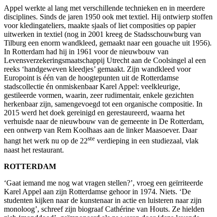
Appel werkte al lang met verschillende technieken en in meerdere
disciplines. Sinds de jaren 1950 ook met textiel. Hij ontwierp stoffen
voor kledingateliers, maakte sjaals of liet composities op papier
uitwerken in textiel (nog in 2001 kreeg de Stadsschouwburg van
Tilburg een enorm wandkleed, gemaakt naar een gouache uit 1956).
In Rotterdam had hij in 1961 voor de nieuwbouw van
Levensverzekeringsmaatschappij Utrecht aan de Coolsingel al een
reeks ‘handgeweven kleedjes’ gemaakt. Zijn wandkleed voor
Europoint is één van de hoogtepunten uit de Rotterdamse
stadscollectie én onmiskenbaar Karel Appel: veelkleurige,
gestileerde vormen, waarin, zeer rudimentair, enkele gezichten
herkenbaar zijn, samengevoegd tot een organische compositie. In
2015 werd het doek gereinigd en gerestaureerd, waarna het
verhuisde naar de nieuwbouw van de gemeente in De Rotterdam,
een ontwerp van Rem Koolhaas aan de linker Maasoever. Daar
ste
hangt het werk nu op de 22
verdieping in een studiezaal, vlak
naast het restaurant.
ROTTERDAM
‘Gaat iemand me nog wat vragen stellen?’, vroeg een geïrriteerde
Karel Appel aan zijn Rotterdamse gehoor in 1974. Niets. ‘De
studenten kijken naar de kunstenaar in actie en luisteren naar zijn
monoloog’, schreef zijn biograaf Cathérine van Houts. Ze hielden