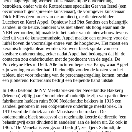
percentageregeling werden kunstenaars bij de onderneming
betrokken, onder wie de Rotterdamse specialist Ger van Iersel (een
oecumenisch geïnspireerde kunstenaar), de vormgever-kunstenaar
Dick Elffers (een broer van de architect), de dichter-schilder
Lucebert en Karel Appel. Opnieuw had Piet Sanders een belangrijk
aandeel in de keuze. Sanders was niet alleen als hoogleraar aan de
NEH verbonden, hij maakte in het kader van de nieuwbouw tevens
deel uit van de kunstcommissie. Appel maakte een ontwerp voor de
luifel boven de voormalige entree van de hoogbouw. Het moest een
keramisch tegeltableau worden. En weer bleek sprake van een
kostbare onderneming, zeker nadat Appel had bedongen dat hij de
contacten zou onderhouden met de producent van de tegels, De
Porceleyne Fles in Delft. Alle facturen liepen via Parijs, waar Appel
zijn woning en atelier had. Uiteindelijk zouden de kosten van het
tableau niet voor rekening van de percentageregeling komen, omdat
een jubilerend Rotterdams bedrijf een helpende hand uitstak.
In 1965 bestond de NV Meelfabrieken der Nederlandse Bakkerij
(Meneba) vijftig jaar. Om minder afhankelijk te zijn van particuliere
fabrikanten hadden ruim 5000 Nederlandse bakkers in 1915 een
aandeel genomen in een coöperatieve onderlinge meelfabriek. In
1919 werd de fabriek aan de Maashaven betrokken. De
onderneming bleek succesvol en regelmatig keerde de directie ‘een
belastingvrij extra dividend in aandelen’ aan de leden uit. Zo ook in
1965. ‘De Meneba is een gezond bedrijf’, zei Tjerk Schmidt, de