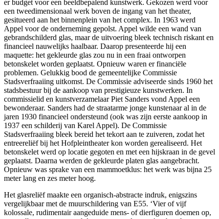
er budget voor een beeldbepalend kunstwerk. Gekozen werd voor
een tweedimensionaal werk boven de ingang van het theater,
gesitueerd aan het binnenplein van het complex. In 1963 werd
Appel voor de onderneming gepolst. Appel wilde een wand van
gebrandschilderd glas, maar de uitvoering bleek technisch riskant en
financieel nauwelijks haalbaar. Daarop presenteerde hij een
maquette: het gekleurde glas zou nu in een fraai ontworpen
betonskelet worden geplaatst. Opnieuw waren er financiële
problemen. Gelukkig bood de gemeentelijke Commissie
Stadsverfraaiing uitkomst. De Commissie adviseerde sinds 1960 het
stadsbestuur bij de aankoop van prestigieuze kunstwerken. In
commissielid en kunstverzamelaar Piet Sanders vond Appel een
bewonderaar. Sanders had de straatarme jonge kunstenaar al in de
jaren 1930 financieel ondersteund (ook was zijn eerste aankoop in
1937 een schilderij van Karel Appel). De Commissie
Stadsverfraaiing bleek bereid het tekort aan te zuiveren, zodat het
entreereliëf bij het Hofpleintheater kon worden gerealiseerd. Het
betonskelet werd op locatie gegoten en met een hijskraan in de gevel
geplaatst. Daarna werden de gekleurde platen glas aangebracht.
Opnieuw was sprake van een mammoetklus: het werk was bijna 25
meter lang en zes meter hoog.
Het glasreliëf maakte een organisch-abstracte indruk, enigszins
vergelijkbaar met de muurschildering van E55. ‘Vier of vijf
kolossale, rudimentair aangeduide mens- of dierfiguren doemen op,