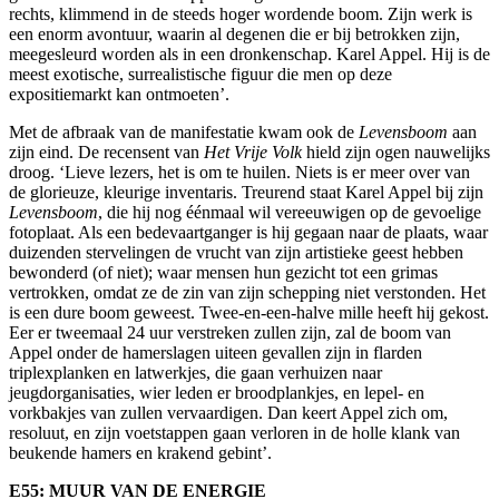
rechts, klimmend in de steeds hoger wordende boom. Zijn werk is
een enorm avontuur, waarin al degenen die er bij betrokken zijn,
meegesleurd worden als in een dronkenschap. Karel Appel. Hij is de
meest exotische, surrealistische figuur die men op deze
expositiemarkt kan ontmoeten’.
Met de afbraak van de manifestatie kwam ook de
Levensboom
aan
zijn eind. De recensent van
Het Vrije Volk
hield zijn ogen nauwelijks
droog. ‘Lieve lezers, het is om te huilen. Niets is er meer over van
de glorieuze, kleurige inventaris. Treurend staat Karel Appel bij zijn
Levensboom
, die hij nog éénmaal wil vereeuwigen op de gevoelige
fotoplaat. Als een bedevaartganger is hij gegaan naar de plaats, waar
duizenden stervelingen de vrucht van zijn artistieke geest hebben
bewonderd (of niet); waar mensen hun gezicht tot een grimas
vertrokken, omdat ze de zin van zijn schepping niet verstonden. Het
is een dure boom geweest. Twee-en-een-halve mille heeft hij gekost.
Eer er tweemaal 24 uur verstreken zullen zijn, zal de boom van
Appel onder de hamerslagen uiteen gevallen zijn in flarden
triplexplanken en latwerkjes, die gaan verhuizen naar
jeugdorganisaties, wier leden er broodplankjes, en lepel- en
vorkbakjes van zullen vervaardigen. Dan keert Appel zich om,
resoluut, en zijn voetstappen gaan verloren in de holle klank van
beukende hamers en krakend gebint’.
E55: MUUR VAN DE ENERGIE