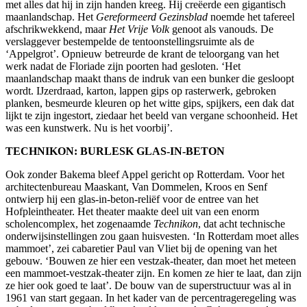
met alles dat hij in zijn handen kreeg. Hij creëerde een gigantisch
maanlandschap. Het
Gereformeerd Gezinsblad
noemde het tafereel
afschrikwekkend, maar
Het Vrije Volk
genoot als vanouds. De
verslaggever bestempelde de tentoonstellingsruimte als de
‘Appelgrot’. Opnieuw betreurde de krant de teloorgang van het
werk nadat de Floriade zijn poorten had gesloten. ‘Het
maanlandschap maakt thans de indruk van een bunker die gesloopt
wordt. IJzerdraad, karton, lappen gips op rasterwerk, gebroken
planken, besmeurde kleuren op het witte gips, spijkers, een dak dat
lijkt te zijn ingestort, ziedaar het beeld van vergane schoonheid. Het
was een kunstwerk. Nu is het voorbij’.
TECHNIKON: BURLESK GLAS-IN-BETON
Ook zonder Bakema bleef Appel gericht op Rotterdam. Voor het
architectenbureau Maaskant, Van Dommelen, Kroos en Senf
ontwierp hij een glas-in-beton-reliëf voor de entree van het
Hofpleintheater. Het theater maakte deel uit van een enorm
scholencomplex, het zogenaamde
Technikon
, dat acht technische
onderwijsinstellingen zou gaan huisvesten. ‘In Rotterdam moet alles
mammoet’, zei cabaretier Paul van Vliet bij de opening van het
gebouw. ‘Bouwen ze hier een vestzak-theater, dan moet het meteen
een mammoet-vestzak-theater zijn. En komen ze hier te laat, dan zijn
ze hier ook goed te laat’. De bouw van de superstructuur was al in
1961 van start gegaan. In het kader van de percentrageregeling was