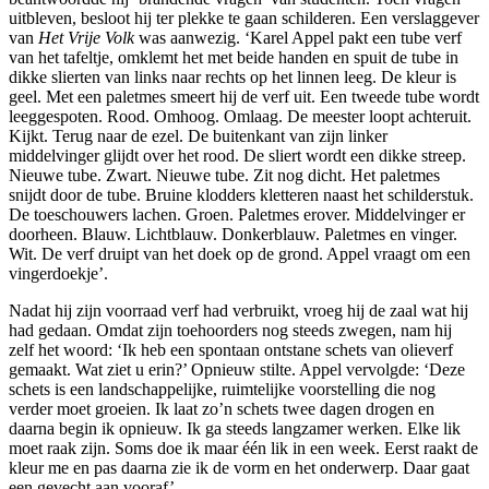
uitbleven, besloot hij ter plekke te gaan schilderen. Een verslaggever
van
Het Vrije Volk
was aanwezig. ‘Karel Appel pakt een tube verf
van het tafeltje, omklemt het met beide handen en spuit de tube in
dikke slierten van links naar rechts op het linnen leeg. De kleur is
geel. Met een paletmes smeert hij de verf uit. Een tweede tube wordt
leeggespoten. Rood. Omhoog. Omlaag. De meester loopt achteruit.
Kijkt. Terug naar de ezel. De buitenkant van zijn linker
middelvinger glijdt over het rood. De sliert wordt een dikke streep.
Nieuwe tube. Zwart. Nieuwe tube. Zit nog dicht. Het paletmes
snijdt door de tube. Bruine klodders kletteren naast het schilderstuk.
De toeschouwers lachen. Groen. Paletmes erover. Middelvinger er
doorheen. Blauw. Lichtblauw. Donkerblauw. Paletmes en vinger.
Wit. De verf druipt van het doek op de grond. Appel vraagt om een
vingerdoekje’.
Nadat hij zijn voorraad verf had verbruikt, vroeg hij de zaal wat hij
had gedaan. Omdat zijn toehoorders nog steeds zwegen, nam hij
zelf het woord: ‘Ik heb een spontaan ontstane schets van olieverf
gemaakt. Wat ziet u erin?’ Opnieuw stilte. Appel vervolgde: ‘Deze
schets is een landschappelijke, ruimtelijke voorstelling die nog
verder moet groeien. Ik laat zo’n schets twee dagen drogen en
daarna begin ik opnieuw. Ik ga steeds langzamer werken. Elke lik
moet raak zijn. Soms doe ik maar één lik in een week. Eerst raakt de
kleur me en pas daarna zie ik de vorm en het onderwerp. Daar gaat
een gevecht aan vooraf’.