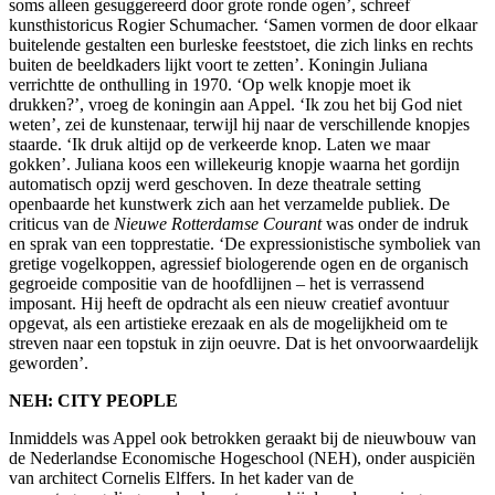
soms alleen gesuggereerd door grote ronde ogen’, schreef
kunsthistoricus Rogier Schumacher. ‘Samen vormen de door elkaar
buitelende gestalten een burleske feeststoet, die zich links en rechts
buiten de beeldkaders lijkt voort te zetten’. Koningin Juliana
verrichtte de onthulling in 1970. ‘Op welk knopje moet ik
drukken?’, vroeg de koningin aan Appel. ‘Ik zou het bij God niet
weten’, zei de kunstenaar, terwijl hij naar de verschillende knopjes
staarde. ‘Ik druk altijd op de verkeerde knop. Laten we maar
gokken’. Juliana koos een willekeurig knopje waarna het gordijn
automatisch opzij werd geschoven. In deze theatrale setting
openbaarde het kunstwerk zich aan het verzamelde publiek. De
criticus van de
Nieuwe Rotterdamse Courant
was onder de indruk
en sprak van een topprestatie. ‘De expressionistische symboliek van
gretige vogelkoppen, agressief biologerende ogen en de organisch
gegroeide compositie van de hoofdlijnen – het is verrassend
imposant. Hij heeft de opdracht als een nieuw creatief avontuur
opgevat, als een artistieke erezaak en als de mogelijkheid om te
streven naar een topstuk in zijn oeuvre. Dat is het onvoorwaardelijk
geworden’.
NEH: CITY PEOPLE
Inmiddels was Appel ook betrokken geraakt bij de nieuwbouw van
de Nederlandse Economische Hogeschool (NEH), onder auspiciën
van architect Cornelis Elffers. In het kader van de