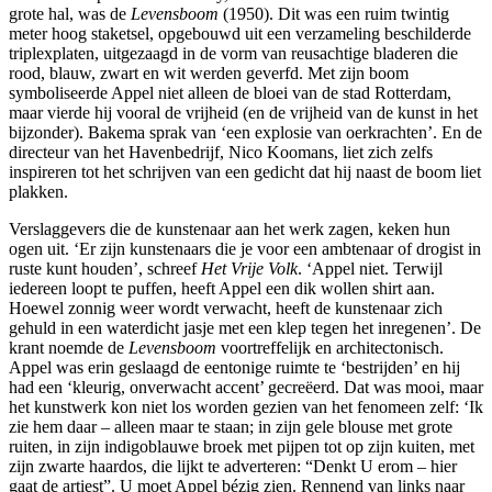
grote hal, was de
Levensboom
(1950). Dit was een ruim twintig
meter hoog staketsel, opgebouwd uit een verzameling beschilderde
triplexplaten, uitgezaagd in de vorm van reusachtige bladeren die
rood, blauw, zwart en wit werden geverfd. Met zijn boom
symboliseerde Appel niet alleen de bloei van de stad Rotterdam,
maar vierde hij vooral de vrijheid (en de vrijheid van de kunst in het
bijzonder). Bakema sprak van ‘een explosie van oerkrachten’. En de
directeur van het Havenbedrijf, Nico Koomans, liet zich zelfs
inspireren tot het schrijven van een gedicht dat hij naast de boom liet
plakken.
Verslaggevers die de kunstenaar aan het werk zagen, keken hun
ogen uit. ‘Er zijn kunstenaars die je voor een ambtenaar of drogist in
ruste kunt houden’, schreef
Het Vrije Volk
. ‘Appel niet. Terwijl
iedereen loopt te puffen, heeft Appel een dik wollen shirt aan.
Hoewel zonnig weer wordt verwacht, heeft de kunstenaar zich
gehuld in een waterdicht jasje met een klep tegen het inregenen’. De
krant noemde de
Levensboom
voortreffelijk en architectonisch.
Appel was erin geslaagd de eentonige ruimte te ‘bestrijden’ en hij
had een ‘kleurig, onverwacht accent’ gecreëerd. Dat was mooi, maar
het kunstwerk kon niet los worden gezien van het fenomeen zelf: ‘Ik
zie hem daar – alleen maar te staan; in zijn gele blouse met grote
ruiten, in zijn indigoblauwe broek met pijpen tot op zijn kuiten, met
zijn zwarte haardos, die lijkt te adverteren: “Denkt U erom – hier
gaat de artiest”. U moet Appel bézig zien. Rennend van links naar