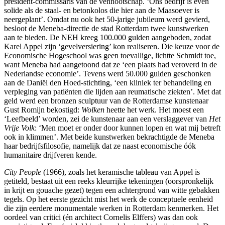
president-commissaris van de vennootschap. ‘Ons bedrijf is even
solide als de staal- en betonkolos die hier aan de Maasoever is
neergeplant’. Omdat nu ook het 50-jarige jubileum werd gevierd,
besloot de Meneba-directie de stad Rotterdam twee kunstwerken
aan te bieden. De NEH kreeg 100.000 gulden aangeboden, zodat
Karel Appel zijn ‘gevelversiering’ kon realiseren. Die keuze voor de
Economische Hogeschool was geen toevallige, lichtte Schmidt toe,
want Meneba had aangetoond dat ze ‘een plaats had veroverd in de
Nederlandse economie’. Tevens werd 50.000 gulden geschonken
aan de Daniël den Hoed-stichting, ‘een kliniek ter behandeling en
verpleging van patiënten die lijden aan reumatische ziekten’. Met dat
geld werd een bronzen sculptuur van de Rotterdamse kunstenaar
Gust Romijn bekostigd:
Wolken
heette het werk. Het moest een
‘Leefbeeld’ worden, zei de kunstenaar aan een verslaggever van
Het
Vrije Volk
: ‘Men moet er onder door kunnen lopen en wat mij betreft
ook in klimmen’. Met beide kunstwerken bekrachtigde de Meneba
haar bedrijfsfilosofie, namelijk dat ze naast economische óók
humanitaire drijfveren kende.
City People
(1966), zoals het keramische tableau van Appel is
getiteld, bestaat uit een reeks kleurrijke tekeningen (oorspronkelijk
in krijt en gouache gezet) tegen een achtergrond van witte gebakken
tegels. Op het eerste gezicht mist het werk de conceptuele eenheid
die zijn eerdere monumentale werken in Rotterdam kenmerken. Het
oordeel van critici (én architect Cornelis Elffers) was dan ook