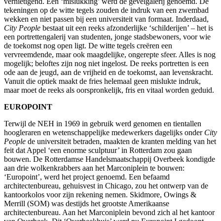
vernietigend. Een ‘mislukking’ werd de gevelgalerij genoemd. De
tekeningen op de witte tegels zouden de indruk van een zwembad
wekken en niet passen bij een universiteit van formaat. Inderdaad,
City People
bestaat uit een reeks afzonderlijke ‘schilderijen’ – het is
een portrettengalerij van studenten, jonge stadsbewoners, voor wie
de toekomst nog open ligt. De witte tegels creëren een
vervreemdende, maar ook maagdelijke, ongerepte sfeer. Alles is nog
mogelijk; beloftes zijn nog niet ingelost. De reeks portretten is een
ode aan de jeugd, aan de vrijheid en de toekomst, aan levenskracht.
Vanuit die optiek maakt de fries helemaal geen mislukte indruk,
maar moet de reeks als oorspronkelijk, fris en vitaal worden geduid.
EUROPOINT
Terwijl de NEH in 1969 in gebruik werd genomen en tientallen
hoogleraren en wetenschappelijke medewerkers dagelijks onder
City
People
de universiteit betraden, maakten de kranten melding van het
feit dat Appel ‘een enorme sculptuur’ in Rotterdam zou gaan
bouwen. De Rotterdamse Handelsmaatschappij Overbeek kondigde
aan drie wolkenkrabbers aan het Marconiplein te bouwen:
‘Europoint’, werd het project genoemd. Een befaamd
architectenbureau, gehuisvest in Chicago, zou het ontwerp van de
kantoorkolos voor zijn rekening nemen. Skidmore, Owings &
Merrill (SOM) was destijds het grootste Amerikaanse
architectenbureau. Aan het Marconiplein bevond zich al het kantoor