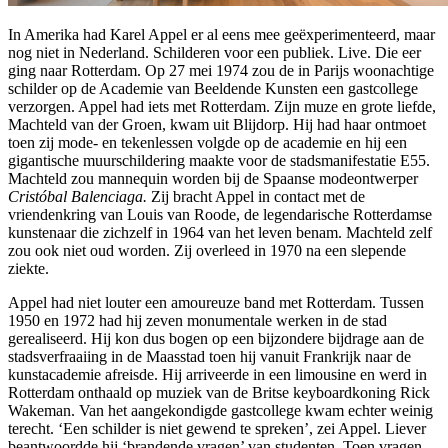
In Amerika had Karel Appel er al eens mee geëxperimenteerd, maar
nog niet in Nederland. Schilderen voor een publiek. Live. Die eer
ging naar Rotterdam. Op 27 mei 1974 zou de in Parijs woonachtige
schilder op de Academie van Beeldende Kunsten een gastcollege
verzorgen. Appel had iets met Rotterdam. Zijn muze en grote liefde,
Machteld van der Groen, kwam uit Blijdorp. Hij had haar ontmoet
toen zij mode- en tekenlessen volgde op de academie en hij een
gigantische muurschildering maakte voor de stadsmanifestatie E55.
Machteld zou mannequin worden bij de Spaanse modeontwerper
Cristóbal Balenciaga
.
Zij bracht Appel in contact met de
vriendenkring van Louis van Roode, de legendarische Rotterdamse
kunstenaar die zichzelf in 1964 van het leven benam. Machteld zelf
zou ook niet oud worden. Zij overleed in 1970 na een slepende
ziekte.
Appel had niet louter een amoureuze band met Rotterdam. Tussen
1950 en 1972 had hij zeven monumentale werken in de stad
gerealiseerd. Hij kon dus bogen op een bijzondere bijdrage aan de
stadsverfraaiing in de Maasstad toen hij vanuit Frankrijk naar de
kunstacademie afreisde. Hij arriveerde in een limousine en werd in
Rotterdam onthaald op muziek van de Britse keyboardkoning Rick
Wakeman. Van het aangekondigde gastcollege kwam echter weinig
terecht. ‘Een schilder is niet gewend te spreken’, zei Appel. Liever
beantwoordde hij ‘brandende vragen’ van studenten. Toen vragen