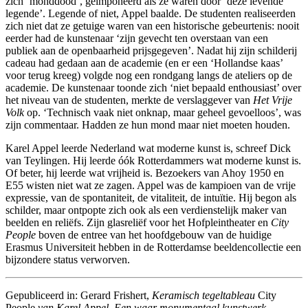
zich ‘monddood’, geïmponeerd als ze waren door ‘deze levende
legende’. Legende of niet, Appel baalde. De studenten realiseerden
zich niet dat ze getuige waren van een historische gebeurtenis: nooit
eerder had de kunstenaar ‘zijn gevecht ten overstaan van een
publiek aan de openbaarheid prijsgegeven’. Nadat hij zijn schilderij
cadeau had gedaan aan de academie (en er een ‘Hollandse kaas’
voor terug kreeg) volgde nog een rondgang langs de ateliers op de
academie. De kunstenaar toonde zich ‘niet bepaald enthousiast’ over
het niveau van de studenten, merkte de verslaggever van
Het Vrije
Volk
op. ‘Technisch vaak niet onknap, maar geheel gevoelloos’, was
zijn commentaar. Hadden ze hun mond maar niet moeten houden.
Karel Appel leerde Nederland wat moderne kunst is, schreef Dick
van Teylingen. Hij leerde óók Rotterdammers wat moderne kunst is.
Of beter, hij leerde wat vrijheid is. Bezoekers van Ahoy 1950 en
E55 wisten niet wat ze zagen. Appel was de kampioen van de vrije
expressie, van de spontaniteit, de vitaliteit, de intuïtie. Hij begon als
schilder, maar ontpopte zich ook als een verdienstelijk maker van
beelden en reliëfs. Zijn glasreliëf voor het Hofpleintheater en
City
People
boven de entree van het hoofdgebouw van de huidige
Erasmus Universiteit hebben in de Rotterdamse beeldencollectie een
bijzondere status verworven.
Gepubliceerd in: Gerard Frishert,
Keramisch tegeltableau
City
People
van Karel Appel. Een waar monumentaal kunstwerk,