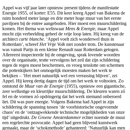
Appel was vijf jaar later opnieuw present tijdens de manifestatie
Energie 1955, of korter: E55. Dit keer kreeg Appel van Bakema de
ruim honderd meter lange en drie meter hoge muur van het eerste
paviljoen bij de entree aangeboden. Hier moest een muurschildering
komen. Het thema was weliswaar
Mens & Energie
, maar Appel
mocht zijn verbeelding geheel de vrije loop laten. Hij kreeg van de
architect
carte blanche
. ‘Appel voelt zich wonderwel thuis in
Rotterdam’, schreef
Het Vrije Volk
niet zonder trots. De kunstenaar
was vanuit Parijs in een kleine Renault naar Rotterdam getogen.
Allereerst inspecteerde hij de omgeving, sprak lovende woorden
over de organisatie, testte vervolgens het zeil dat zijn schildering
tegen de regen moest beschermen, en vroeg tenslotte om schermen
die pottenkijkers het onmogelijk moesten maken het werk te
bekijken – ‘Het moet natuurlijk wel een verrassing blijven’, zei
Appel. Hij kreeg dertig dagen de tijd om het werk te voltooien. Zo
ontstond de
Muur van de Energie
(1955), opnieuw een gigantische,
zeer wellustige en kleurrijke muurschildering. De kleuren waren zó
fel en de vormen zó opdringerig dat het werk niemand onberoerd
liet. Dit was pure energie. Volgens Bakema had Appel in zijn
schildering de spanning tussen ‘de voorhistorische ongevormde
chaos’ en de ‘ontzagwekkende technische mogelijkheden van onze
tijd’ uitgedrukt.
De Groene Amsterdammer
echter noemde de muur
een regelrechte provocatie. Appel had geen blijvend kunstwerk
gemaakt, maar de ‘schokmethode’ gehanteerd: ‘Natuurlijk kan men