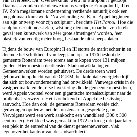
van Overbeek. Dit ‘Overbeekhuis’ werd nu Europoint I gedoopt.
Daarnaast zouden drie nieuwe torens verrijzen: Europoint II, III en
IV. Zo’n megalomane onderneming verdiende natuurlijk ook een
megalomaan kunstwerk. ‘Na voltooiing zal Karel Appel beginnen
aan zijn ontwerp voor zijn sculptuur’, berichtte
Het Parool
. Hoe die
sculptuur er uit moest zien, wist nog niemand, maar het zou in elk
geval ‘een kunstwerk van zéér grote afmetingen’ worden, ‘een
plastiek van veertig meter hoog, bestaande uit scheepsplaten’.
Tijdens de bouw van Europint II en III stortte de markt echter in en
doemde het schrikbeeld van leegstand op. In 1976 besloot de
gemeente Rotterdam twee torens aan te kopen voor 131 miljoen
gulden. Hier moesten de diensten Stadsontwikkeling en
Gemeentewerken worden gehuisvest. De derde toren werd
gebouwd in opdracht van de OGEM, het koloniale energiebedrijf
dat zich tot bouwonderneming had ontwikkeld. Vanwege crisis in de
vastgoedmarkt en de forse investering die de gemeente moest doen,
werd Appels voorstel voor een gigantische metaalsculptuur naar de
prullenbak verwezen. Het is onbekend of Appel die beslissing
aanvocht. Hoe dan ook, de gemeente Rotterdam voelde zich
gedwongen opnieuw met de kunstenaar in gesprek te gaan.
Vervolgens werd een werk aankocht: een wandkleed (300 x 300
centimeter). Het kleed was gemaakt in 1972 en kreeg drie jaar later
een plek in de entreehal van de dienst gemeentewerken, vlak
tegenover het kantoor van de stadsarchitect.